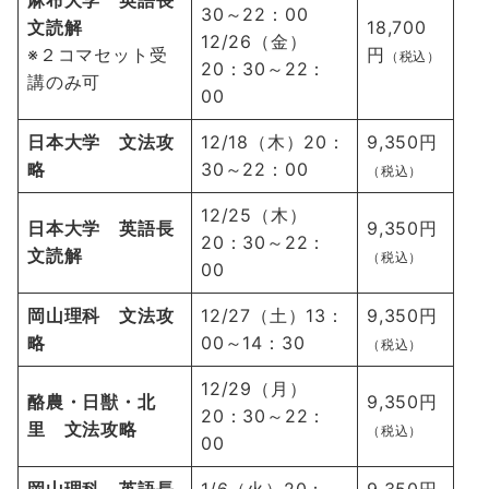
麻布大学 英語長
30～22：00
文読解
18,700
12/26（金）
※２コマセット受
円
（税込）
20：30～22：
講のみ可
00
日本大学 文法攻
12/18（木）20：
9,350円
略
30～22：00
（税込）
12/25（木）
日本大学 英語長
9,350円
20：30～22：
文読解
（税込）
00
岡山理科 文法攻
12/27（土）13：
9,350円
略
00～14：30
（税込）
12/29（月）
酪農・日獣・北
9,350円
20：30～22：
里 文法攻略
（税込）
00