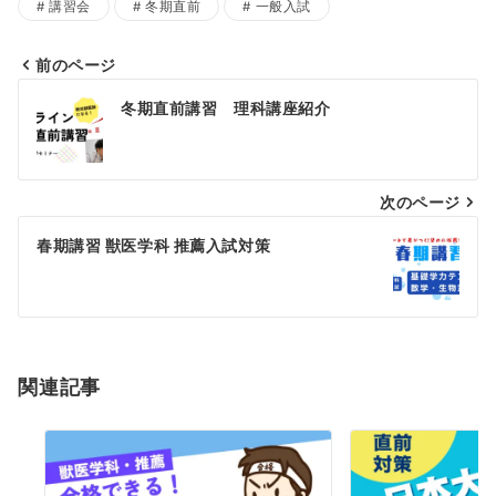
講習会
冬期直前
一般入試
前のページ
投
冬期直前講習 理科講座紹介
稿
ナ
次のページ
ビ
ゲ
春期講習 獣医学科 推薦入試対策
ー
シ
ョ
関連記事
ン