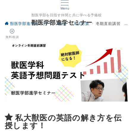
Menu
獣医学部を目指す仲間と共に学べる予備校
獣医学部進学セミナー
獣医学部進学セミナー
blog
入試対策
冬期直前講習 英語 講座紹介
無料相談
私大獣医の英語の解き方を伝
授します！