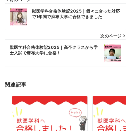
投
獣医学科合格体験記2025｜個々に合った対応
稿
で1年間で麻布大学に合格できました
ナ
次のページ
ビ
ゲ
獣医学科合格体験記2025｜高卒クラスから学
士入試で麻布大学に合格！
ー
シ
ョ
関連記事
ン