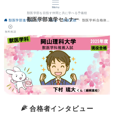
Menu
獣医学部を目指す仲間と共に学べる予備校
獣医学部進学セミナー
獣医学部進学セミナー
blog
合格実績
獣医学科合格体験記2025｜安心感をもって受験の準備ができました
無料相談
合格者インタビュー