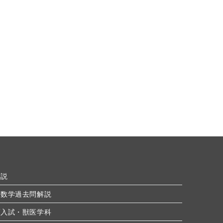
解説
 数学過去問解説
薦入試・獣医学科