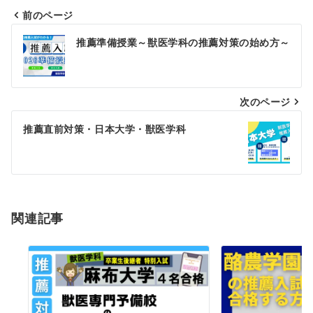
前のページ
投
推薦準備授業～獣医学科の推薦対策の始め方～
稿
ナ
次のページ
ビ
ゲ
推薦直前対策・日本大学・獣医学科
ー
シ
ョ
関連記事
ン