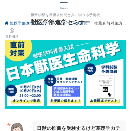
Menu
獣医学部を目指す仲間と共に学べる予備校
獣医学部進学セミナー
獣医学部進学セミナー
blog
入試対策
推薦直前対策講座・日獣・獣医学科
無料相談
日獣の推薦を受験するけど基礎学力テ