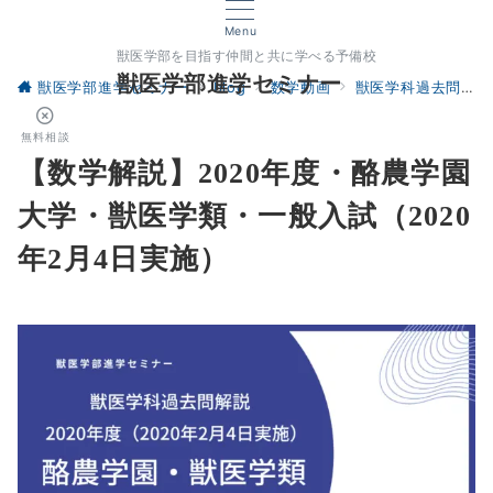
Menu
獣医学部を目指す仲間と共に学べる予備校
獣医学部進学セミナー
獣医学部進学セミナー
blog
数学動画
獣医学科過去問解説
無料相談
【数学解説】2020年度・酪農学園
大学・獣医学類・一般入試（2020
年2月4日実施）