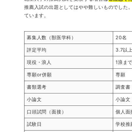
推薦入試の出題としてはやや難しいものでした。
ています。
募集人数（獣医学科）
20名
評定平均
3.7以
現役・浪人
1浪ま
専願or併願
専願
書類選考
調査書
小論文
小論文
口頭試問（面接）
個人面
試験日
学校推薦