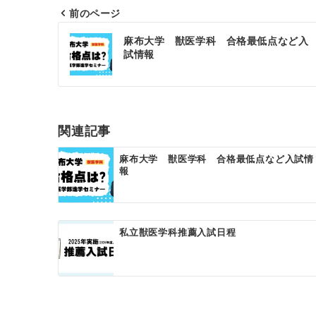
前のページ
投
麻布大学 獣医学科 合格最低点など入
稿
試情報
ナ
ビ
ゲ
関連記事
ー
麻布大学 獣医学科 合格最低点など入試情
報
シ
ョ
ン
私立獣医学科推薦入試日程