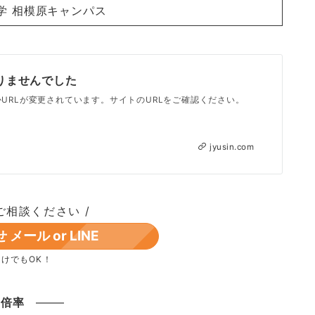
学 相模原キャンパス
りませんでした
URLが変更されています。サイトのURLをご確認ください。
jyusin.com
ご相談ください /
メール or LINE
けでもOK！
倍率