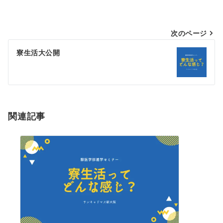
投
次のページ
稿
寮生活大公開
ナ
ビ
ゲ
ー
関連記事
シ
ョ
ン