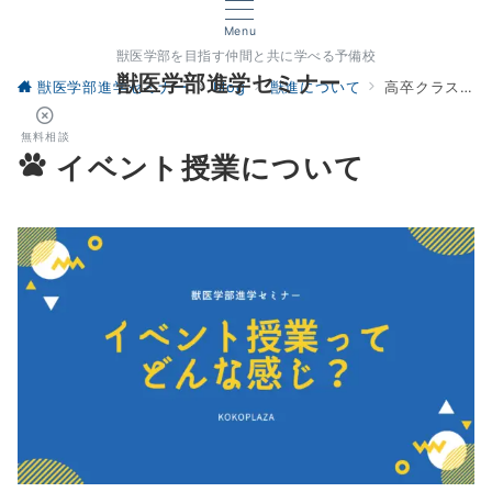
Menu
獣医学部を目指す仲間と共に学べる予備校
獣医学部進学セミナー
獣医学部進学セミナー
blog
獣進について
高卒クラス・イベント授業
無料相談
イベント授業について