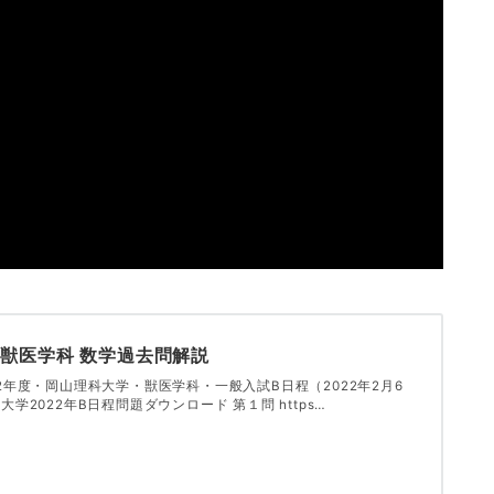
 獣医学科 数学過去問解説
2年度・岡山理科大学・獣医学科・一般入試B日程（2022年2月6
大学2022年B日程問題ダウンロード 第１問 https…