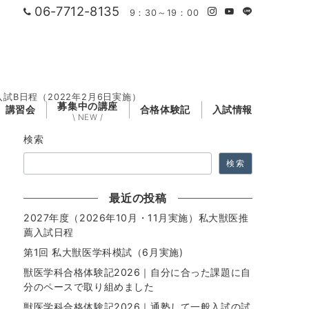
06-7712-8135
9：30～19：00
試B日程（2022年2月6日実施）
募集中の講座
講習会
合格体験記
入試情報
\ NEW /
検索
検索
最近の投稿
2027年度（2026年10月・11月実施）私大獣医推
薦入試日程
第1回 私大獣医学科模試（6月実施)
獣医学科合格体験記2026｜自分に合った課題に自
分のペースで取り組めました
獣医学科合格体験記2026｜通塾して一般入試の試