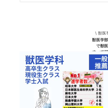
\ 獣医
獣医学
で獣
すべて